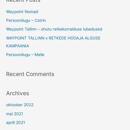
r
c
Waypoint Nomad
h
Persoonilugu – Catrin
f
Waypoint Tallinn – ohutu retkekorralduse lubadused
o
WAYPOINT TALLINN x RETKEDE HOOAJA ALGUSE
r
KAMPAANIA
:
Persoonilugu – Malle
Recent Comments
Archives
oktoober 2022
mai 2021
aprill 2021