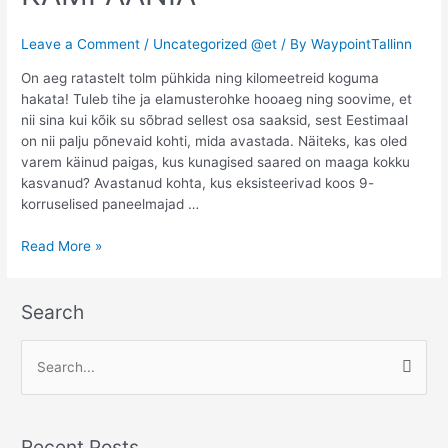
Leave a Comment
/
Uncategorized @et
/ By
WaypointTallinn
On aeg ratastelt tolm pühkida ning kilomeetreid koguma
hakata! Tuleb tihe ja elamusterohke hooaeg ning soovime, et
nii sina kui kõik su sõbrad sellest osa saaksid, sest Eestimaal
on nii palju põnevaid kohti, mida avastada. Näiteks, kas oled
varem käinud paigas, kus kunagised saared on maaga kokku
kasvanud? Avastanud kohta, kus eksisteerivad koos 9-
korruselised paneelmajad …
Read More »
Search
S
e
a
Recent Posts