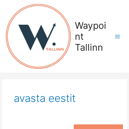
Skip
Main
to
Menu
content
Waypoi
nt
Tallinn
avasta eestit
WAYPOINT