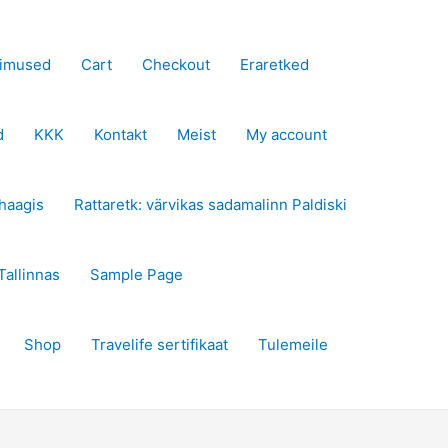
gimused
Cart
Checkout
Eraretked
d
KKK
Kontakt
Meist
My account
haagis
Rattaretk: värvikas sadamalinn Paldiski
Tallinnas
Sample Page
Shop
Travelife sertifikaat
Tulemeile