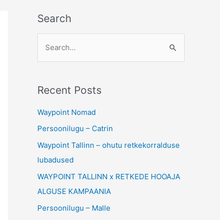
Search
S
e
a
Recent Posts
r
c
Waypoint Nomad
h
Persoonilugu – Catrin
f
Waypoint Tallinn – ohutu retkekorralduse
o
lubadused
r
WAYPOINT TALLINN x RETKEDE HOOAJA
:
ALGUSE KAMPAANIA
Persoonilugu – Malle