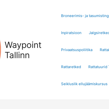
Broneerimis- ja tasumistin
Inpiratsioon
Jalgsiretke
Waypoint
Privaatsuspoliitika
Ratta
Tallinn
Rattaretked
Rattatuurid 
Seikluslik ellujäämiskursus