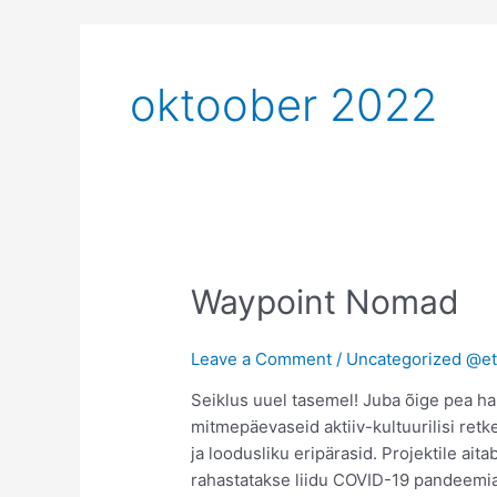
oktoober 2022
Waypoint
Waypoint Nomad
Nomad
Leave a Comment
/
Uncategorized @e
Seiklus uuel tasemel! Juba õige pea h
mitmepäevaseid aktiiv-kultuurilisi retkei
ja loodusliku eripärasid. Projektile ai
rahastatakse liidu COVID-19 pandeemi