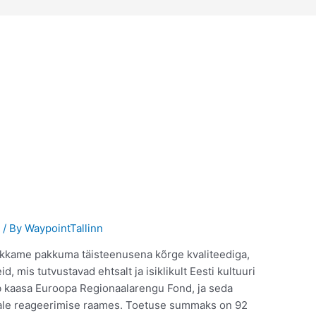
t
/ By
WaypointTallinn
akkame pakkuma täisteenusena kõrge kvaliteediga,
d, mis tutvustavad ehtsalt ja isiklikult Eesti kultuuri
tab kaasa Euroopa Regionaalarengu Fond, ja seda
ale reageerimise raames. Toetuse summaks on 92