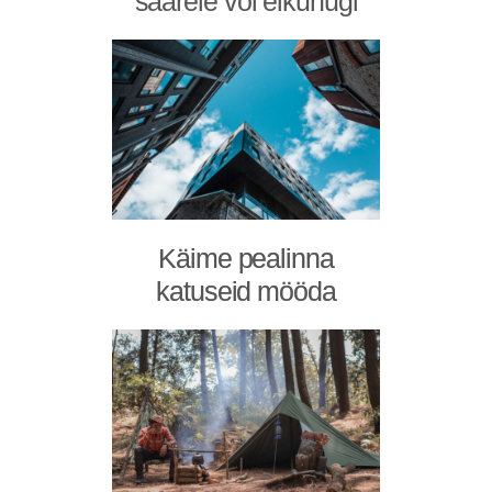
saarele või eikuhugi
Käime pealinna
katuseid mööda