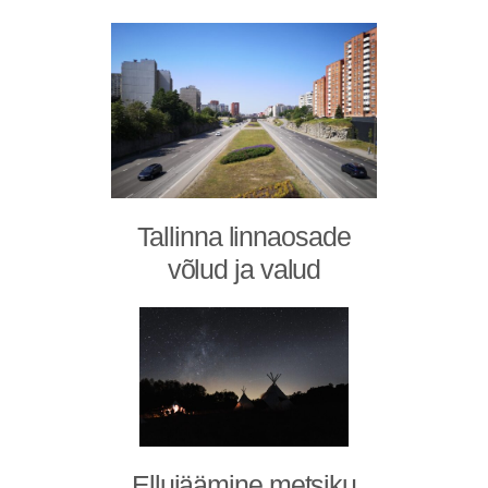
Tallinna linnaosade
võlud ja valud
Ellujäämine metsiku