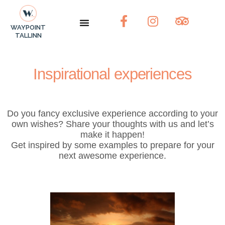
F
I
T
WAYPOINT
a
n
r
TALLINN
c
s
i
e
t
p
b
a
a
Inspirational experiences
o
g
d
o
r
v
k
a
i
Do you fancy exclusive experience according to your
-
m
s
own wishes? Share your thoughts with us and let’s
f
o
make it happen!
r
Get inspired by some examples to prepare for your
next awesome experience.