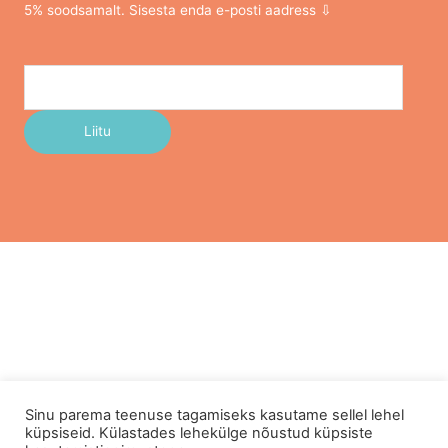
5% soodsamalt. Sisesta enda e-posti aadress ⇩
Sinu parema teenuse tagamiseks kasutame sellel lehel
küpsiseid. Külastades lehekülge nõustud küpsiste