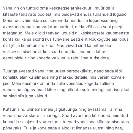
Vanalinn on tuntud oma keskaegse arhitektuuri, müüride ja
kitsaste tänavate poolest, mis peidavad endas tuhandeid lugusid.
Meie tuur võimaldab sul süveneda nendesse lugudesse ning
avastada vanalinna varjatud aardeid, mida võib-olla seni polegi
märganud. Meie giidid teavad lugusid nii keskaegsete kaupmeeste
kohta kui ka salakohti kus tulevane Eesti eliit Nõukogude aja lõpus
õlut jõi ja kommuniste kirus. Nad viivad sind ka mitmesse
vaiksesse sisehoovi, kus saad nautida linnamelu kärast
eemalolekut ning kogeda vaikust ja rahu ilma turistideta.
Tuuriga avastad vanalinna uuest perspektiivist, näed seda läbi
kohaliku elaniku silmade ning märkad detaile, mis varem kõrvale
jäid. Meie eesmärk on anda sulle võimalus kogeda Tallinna
vanalinna sügavamaid kihte ning näidata sulle midagi uut, isegi kui
sa oled siin juba käinud.
Kutsun sind ühinema meie jalgsituuriga ning avastama Tallinna
vanalinna värskete silmadega. Saad avastada kõik need peidetud
kohad ja salajased vaated, mis teevad vanalinna külastamise taas
põnevaks. Tule ja koge seda ajaloolist linnaosa uuesti ning näe,