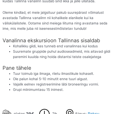
kuidas Tallinna vanalinn suudab sind ikka ja jälle üllatada.
Oleme kindlad, et meie jalgsituur pakub suurepärast võimalust
avastada Tallinna vanalinn nii kohalikele elanikele kui ka
väliskülalistele. Ootame sind meiega liituma ning avastama seda
ime, mis meile juba nii iseenesestmõistetav tundub!
Vanalinna ekskursioon Tallinnas sisaldab
Kohalikku giidi, kes tunneb end vanalinnas kui kodus
Suuremate gruppide puhul audioseadmeid, mis aitavad giidi
paremini kuulda ning hoida distantsi teiste osalejatega
Pane tähele
Tuur toimub iga ilmaga, riietu ilmastikule kohaselt.
Ole palun kohal 5-10 minutit enne tuuri algust.
Vajalik eelnev registreerimine läbi broneeringu vormi.
Grupi miinimumtasu 15 inimest.
alates
29€
2h
Algus:
Paksu