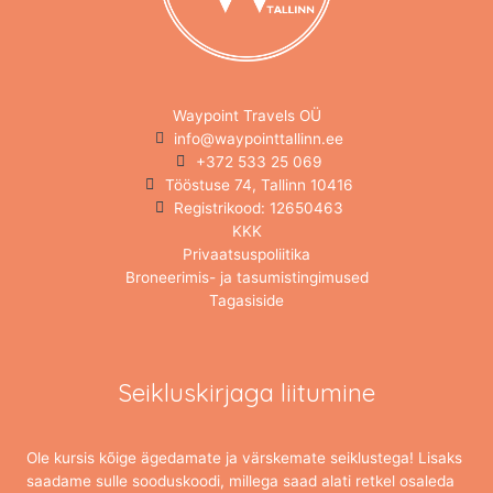
Waypoint Travels OÜ
info@waypointtallinn.ee
+372 533 25 069
Tööstuse 74, Tallinn 10416
Registrikood: 12650463
KKK
Privaatsuspoliitika
Broneerimis- ja tasumistingimused
Tagasiside
Seikluskirjaga liitumine
Ole kursis kõige ägedamate ja värskemate seiklustega! Lisaks
saadame sulle sooduskoodi, millega saad alati retkel osaleda