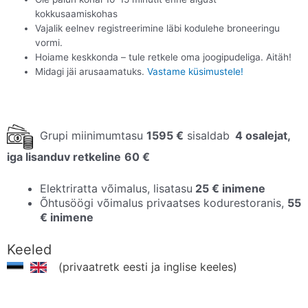
kokkusaamiskohas
Vajalik eelnev registreerimine läbi kodulehe broneeringu
vormi.
Hoiame keskkonda – tule retkele oma joogipudeliga. Aitäh!
Midagi jäi arusaamatuks.
Vastame küsimustele!
Grupi miinimumtasu
1595 €
sisaldab
4 osalejat,
iga lisanduv retkeline
60 €
Elektriratta võimalus, lisatasu
25 € inimene
Õhtusöögi võimalus privaatses kodurestoranis,
55
€ inimene
Keeled
(privaatretk eesti ja inglise keeles)