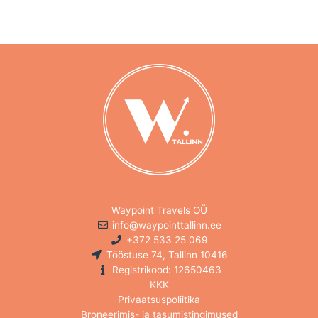
Waypoint Travels OÜ
info@waypointtallinn.ee
+372 533 25 069
Tööstuse 74, Tallinn 10416
Registrikood: 12650463
KKK
Privaatsuspoliitika
Broneerimis- ja tasumistingimused