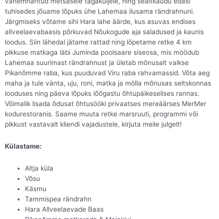
vähemnähtud metsasele tagaküljele, ning sealtkaudu edasi
tuhisedes jõuame lõpuks ühe Lahemaa ilusama rändrahnuni.
Järgmiseks võtame sihi Hara lahe äärde, kus asuvas endises
allveelaevabaasis põrkuvad Nõukogude aja saladused ja kaunis
loodus. Siin lähedal jätame rattad ning lõpetame retke 4 km
pikkuse matkaga läbi Juminda poolsaare siseosa, mis möödub
Lahemaa suurimast rändrahnust ja ületab mõnusalt vaikse
Pikanõmme raba, kus puuduvad Viru raba rahvamassid. Võta aeg
maha ja tule vänta, uju, roni, matka ja mölla mõnusas seltskonnas
looduses ning päeva lõpuks lõõgastu õhtupäikeselises rannas.
Võimalik lisada õdusat õhtusööki privaatses mereäärses MerMer
kodurestoranis. Saame muuta retke marsruuti, programmi või
pikkust vastavalt kliendi vajadustele, kirjuta meile julgelt!
Külastame:
Altja küla
Võsu
Käsmu
Tammispea rändrahn
Hara Allveelaevade Baas