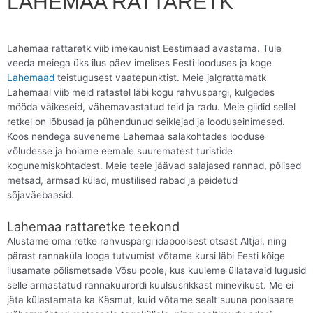
LAHEMAA RATTARETK
Lahemaa rattaretk viib imekaunist Eestimaad avastama. Tule
veeda meiega üks ilus päev imelises Eesti looduses ja koge
Lahemaad
teistugusest vaatepunktist. Meie jalgrattamatk
Lahemaal viib meid ratastel läbi kogu rahvuspargi, kulgedes
mööda väikeseid, vähemavastatud teid ja radu. Meie giidid sellel
retkel on lõbusad ja pühendunud seiklejad ja looduseinimesed.
Koos nendega süveneme Lahemaa salakohtades looduse
võludesse ja hoiame eemale suurematest turistide
kogunemiskohtadest. Meie teele jäävad salajased rannad, põlised
metsad, armsad külad, müstilised rabad ja peidetud
sõjaväebaasid.
Lahemaa rattaretke teekond
Alustame oma retke rahvuspargi idapoolsest otsast Altjal, ning
pärast rannaküla looga tutvumist võtame kursi läbi Eesti kõige
ilusamate põlismetsade Võsu poole, kus kuuleme üllatavaid lugusid
selle armastatud rannakuurordi kuulsusrikkast minevikust. Me ei
jäta külastamata ka Käsmut, kuid võtame sealt suuna poolsaare