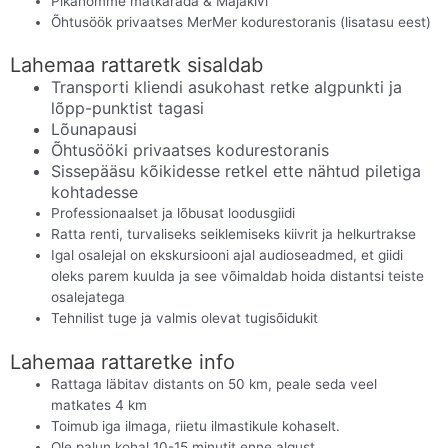
Pikanõmme matkarada & Majakivi
Õhtusöök privaatses MerMer kodurestoranis (lisatasu eest)
Lahemaa rattaretk sisaldab
Transporti kliendi asukohast retke algpunkti ja
lõpp-punktist tagasi
Lõunapausi
Õhtusööki privaatses kodurestoranis
Sissepääsu kõikidesse retkel ette nähtud piletiga
kohtadesse
Professionaalset ja lõbusat loodusgiidi
Ratta renti, turvaliseks seiklemiseks kiivrit ja helkurtrakse
Igal osalejal on ekskursiooni ajal audioseadmed, et giidi
oleks parem kuulda ja see võimaldab hoida distantsi teiste
osalejatega
Tehnilist tuge ja valmis olevat tugisõidukit
Lahemaa rattaretke info
Rattaga läbitav distants on 50 km, peale seda veel
matkates 4 km
Toimub iga ilmaga, riietu ilmastikule kohaselt.
Ole palun kohal 10-15 minutit enne algust