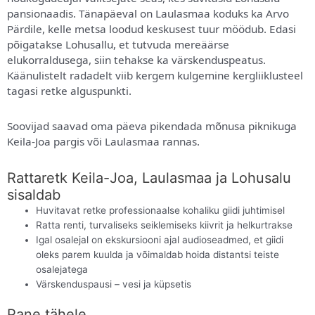
pansionaadis. Tänapäeval on Laulasmaa koduks ka Arvo
Pärdile, kelle metsa loodud keskusest tuur möödub. Edasi
põigatakse Lohusallu, et tutvuda mereäärse
elukorraldusega, siin tehakse ka värskenduspeatus.
Käänulistelt radadelt viib kergem kulgemine kergliiklusteel
tagasi retke alguspunkti.
Soovijad saavad oma päeva pikendada mõnusa piknikuga
Keila-Joa pargis või Laulasmaa rannas.
Rattaretk Keila-Joa, Laulasmaa ja Lohusalu
sisaldab
Huvitavat retke professionaalse kohaliku giidi juhtimisel
Ratta renti, turvaliseks seiklemiseks kiivrit ja helkurtrakse
Igal osalejal on ekskursiooni ajal audioseadmed, et giidi
oleks parem kuulda ja võimaldab hoida distantsi teiste
osalejatega
Värskenduspausi – vesi ja küpsetis
Pane tähele