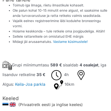
Toimub iga ilmaga, riietu ilmastikule kohaselt.
Ole palun kohal 10-15 minutit enne algust, et saaksime sulle
anda turvavarustuse ja ratta retkeks valmis seadistada.
Vajalik eelnev registreerimine läbi kodulehe broneeringu
vormi.
Hoiame keskkonda – tule retkele oma joogipudeliga. Aitäh!
Sellele rattaretkele on omistatud EHE märgis
Midagi jäi arusaamatuks.
Vastame küsimustele!
Grupi miinimumtasu
589 €
sisaldab
4 osalejat
, iga
lisanduv retkeline
35 €
4h
Algus:
Keila-Joa parkla
16km
Keeled
(Privaatretk eesti ja inglise keeles)