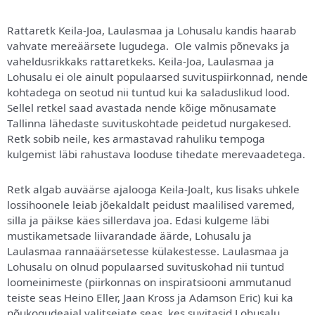
Rattaretk Keila-Joa, Laulasmaa ja Lohusalu kandis haarab
vahvate mereäärsete lugudega. Ole valmis põnevaks ja
vaheldusrikkaks rattaretkeks. Keila-Joa, Laulasmaa ja
Lohusalu ei ole ainult populaarsed suvituspiirkonnad, nende
kohtadega on seotud nii tuntud kui ka saladuslikud lood.
Sellel retkel saad avastada nende kõige mõnusamate
Tallinna lähedaste suvituskohtade peidetud nurgakesed.
Retk sobib neile, kes armastavad rahuliku tempoga
kulgemist läbi rahustava looduse tihedate merevaadetega.
Retk algab auväärse ajalooga Keila-Joalt, kus lisaks uhkele
lossihoonele leiab jõekaldalt peidust maalilised varemed,
silla ja päikse käes sillerdava joa. Edasi kulgeme läbi
mustikametsade liivarandade äärde, Lohusalu ja
Laulasmaa rannaäärsetesse külakestesse. Laulasmaa ja
Lohusalu on olnud populaarsed suvituskohad nii tuntud
loomeinimeste (piirkonnas on inspiratsiooni ammutanud
teiste seas Heino Eller, Jaan Kross ja Adamson Eric) kui ka
nõukogudeajal valitsejate seas, kes suvitasid Lohusalu