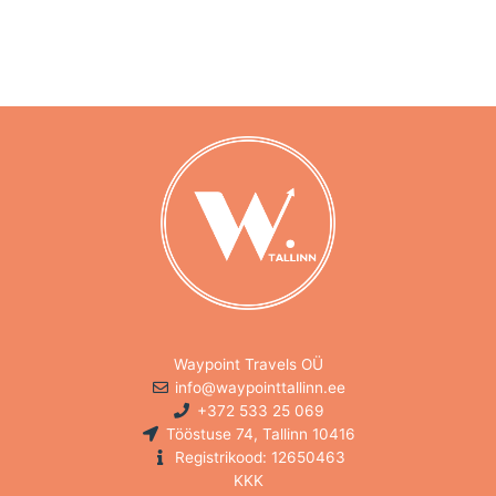
Waypoint Travels OÜ
info@waypointtallinn.ee
+372 533 25 069
Tööstuse 74, Tallinn 10416
Registrikood: 12650463
KKK