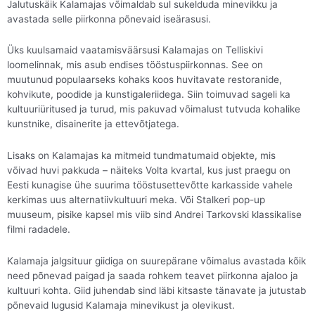
Jalutuskäik Kalamajas võimaldab sul sukelduda minevikku ja
avastada selle piirkonna põnevaid iseärasusi.
Üks kuulsamaid vaatamisväärsusi Kalamajas on Telliskivi
loomelinnak, mis asub endises tööstuspiirkonnas. See on
muutunud populaarseks kohaks koos huvitavate restoranide,
kohvikute, poodide ja kunstigaleriidega. Siin toimuvad sageli ka
kultuuriüritused ja turud, mis pakuvad võimalust tutvuda kohalike
kunstnike, disainerite ja ettevõtjatega.
Lisaks on Kalamajas ka mitmeid tundmatumaid objekte, mis
võivad huvi pakkuda – näiteks Volta kvartal, kus just praegu on
Eesti kunagise ühe suurima tööstusettevõtte karkasside vahele
kerkimas uus alternatiivkultuuri meka. Või Stalkeri pop-up
muuseum, pisike kapsel mis viib sind Andrei Tarkovski klassikalise
filmi radadele.
Kalamaja jalgsituur giidiga on suurepärane võimalus avastada kõik
need põnevad paigad ja saada rohkem teavet piirkonna ajaloo ja
kultuuri kohta. Giid juhendab sind läbi kitsaste tänavate ja jutustab
põnevaid lugusid Kalamaja minevikust ja olevikust.