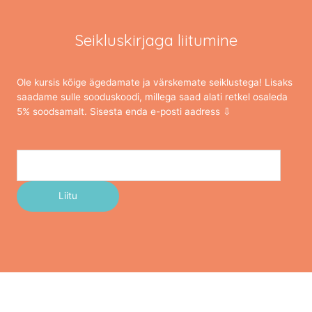
Seikluskirjaga liitumine
Ole kursis kõige ägedamate ja värskemate seiklustega! Lisaks
saadame sulle sooduskoodi, millega saad alati retkel osaleda
5% soodsamalt. Sisesta enda e-posti aadress ⇩